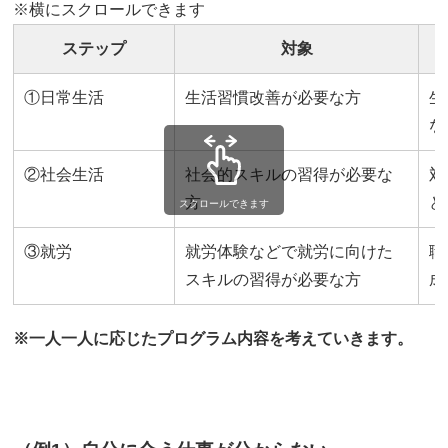
※横にスクロールできます
ステップ
対象
①日常生活
生活習慣改善が必要な方
生
な
②社会生活
社会的スキルの習得が必要な
対
方
ど
スクロールできます
③就労
就労体験などで就労に向けた
職
スキルの習得が必要な方
成
※一人一人に応じたプログラム内容を考えていきます。