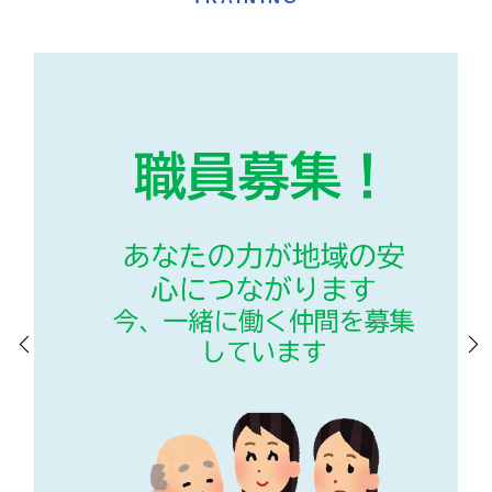
Previo
Next
us